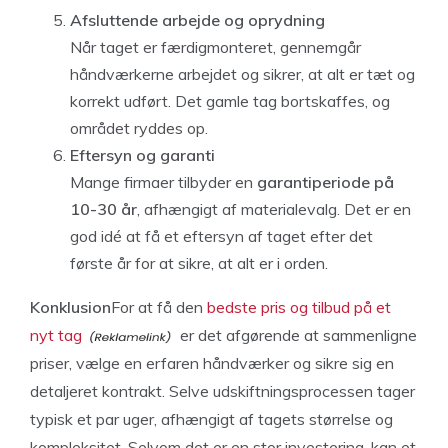
Afsluttende arbejde og oprydning
Når taget er færdigmonteret, gennemgår
håndværkerne arbejdet og sikrer, at alt er tæt og
korrekt udført. Det gamle tag bortskaffes, og
området ryddes op.
Eftersyn og garanti
Mange firmaer tilbyder en
garantiperiode på
10-30 år
, afhængigt af materialevalg. Det er en
god idé at få et eftersyn af taget efter det
første år for at sikre, at alt er i orden.
Konklusion
For at få den
bedste pris og tilbud på et
nyt tag
er det afgørende at sammenligne
priser, vælge en erfaren håndværker og sikre sig en
detaljeret kontrakt. Selve udskiftningsprocessen tager
typisk et par uger, afhængigt af tagets størrelse og
kompleksitet. Selvom det er en stor investering, kan et