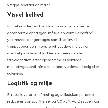
vægge, spartler og maler.
Visuel helhed
Farvekonsulenten kan lade facadefarven hente
accenter fra opgangen: måske en varm kalkgrå på
ydermuren, der gentages som listefarve i
trappeopgangen, mens lejlighedsdøre males i en
mættet petroleums­blå. Den gennemgående
farveidentitet løfter ejendommens samlede
marketingsværdi, når den senere vurderes til salg eller
udlejning.
Logistik og miljø
Én stor leverance af maling og stilladskomponenter
reducerer transportkørsel og CO₂-aftryk. Desuden kan
malingrester fra indendørs topstrøg genbruges som