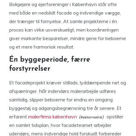
Boligejere og ejerforeninger i København står ofte
med både en nedslidt facade og indvendige vægge,
der trænger til fornyelse. At samle projekterne i én
proces kan virke uoverskueligt, men koordineringen
giver markante besparelser, mindre gene for beboerne
og et mere harmonisk resultat.
Én byggeperiode, færre
forstyrrelser
Et facadeprojekt kræver stillads, lyddæmpende net og
afspærringer. Når indendørs malerarbejde udføres
samtidig, slipper beboerne for endnu en omgang
byggestøj og adgangs­begrænsning tre år senere. Et
erfarent
malerfirma københavn
opstiller
en samlet tidsplan, hvor facade­teamet arbejder
udendørs, mens indvendige hold forskudt forbereder