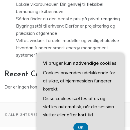
Lokale vikarbureauer: Din genvej til fleksibel
bemanding i københavn
Sådan finder du den bedste pris på privat rengøring
Bygningsstål til erhverv: Derfor er projektering og
præcision afgørende
Velfac vinduer: fordele, modeller og vedligeholdelse
Hvordan fungerer smart energy management
systemer?
Vi bruger kun nødvendige cookies
Cookies anvendes udelukkende for
Recent Comments
at sikre, at hjemmesiden fungerer
Der er ingen kommentarer at vise.
korrekt.
Disse cookies sættes af os og
slettes automatisk, når din session
slutter eller efter kort tid.
© ALL RIGHTS RESERVED 2022
OK