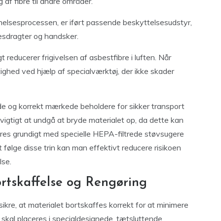
 af fibre til andre områder.
fjernelsesprocessen, er iført passende beskyttelsesudstyr,
sdragter og handsker.
 reducerer frigivelsen af asbestfibre i luften. Når
tighed ved hjælp af specialværktøj, der ikke skader
ede og korrekt mærkede beholdere for sikker transport
vigtigt at undgå at bryde materialet op, da dette kan
engøres grundigt med specielle HEPA-filtrede støvsugere
t følge disse trin kan man effektivt reducere risikoen
lse.
ortskaffelse og Rengøring
sikre, at materialet bortskaffes korrekt for at minimere
 skal placeres i specialdesignede, tætsluttende