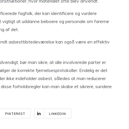
konstruktioner, hvor materialet ofte blev anvendt.
ficerede fagfolk, der kan identificere og vurdere
t vigtigt at uddanne beboere og personale om farerne
ng af det.
kendt asbesttilstedeværelse kan også være en effektiv
ødvendigt, bør man sikre, at alle involverede parter er
r de korrekte fjernelsesprotokoller. Endelig er det
der ikke indeholder asbest, således at man reducerer
e disse forholdsregler kan man skabe et sikrere, sundere
PINTEREST
LINKEDIN