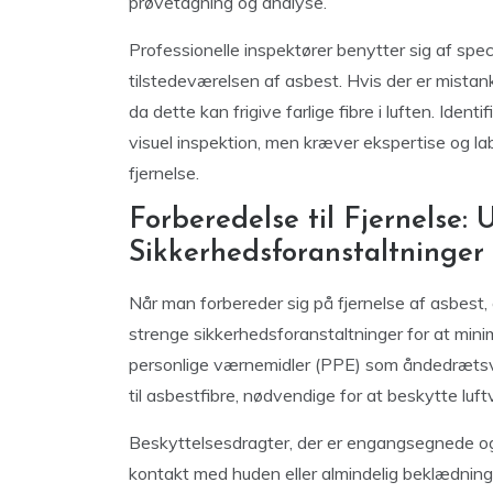
prøvetagning og analyse.
Professionelle inspektører benytter sig af spec
tilstedeværelsen af asbest. Hvis der er mistan
da dette kan frigive farlige fibre i luften. Iden
visuel inspektion, men kræver ekspertise og lab
fjernelse.
Forberedelse til Fjernelse: 
Sikkerhedsforanstaltninger
Når man forbereder sig på fjernelse af asbest,
strenge sikkerhedsforanstaltninger for at mini
personlige værnemidler (PPE) som åndedrætsvær
til asbestfibre, nødvendige for at beskytte luft
Beskyttelsesdragter, der er engangsegnede og 
kontakt med huden eller almindelig beklædning