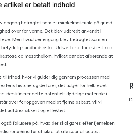
ev engang betragtet som et mirakelmateriale på grund
ghed over for varme. Det blev udbredt anvendt i
drede. Men hvad der engang blev betragtet som en
n betydelig sundhedsrisiko. Udsættelse for asbest kan
sbestose og mesotheliom, hvilket gør det afgørende at
hed.
are til frihed, hvor vi guider dig gennem processen med
bestens historie og de farer, det udgør for helbredet,
n identificerer dette potentielt dødelige materiale i
D
tår over for opgaven med at fjerne asbest, vil vi
ejdet udføres sikkert og effektivt.
l også fokusere på, hvad der skal gøres efter fjernelsen,
dig rengøring for at sikre, at alle spor af asbest