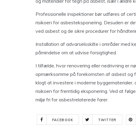
og materialer for tegn på asbest, især i ældre 
Professionelle inspektioner bør udføres af certi
risikoen for asbesteksponering. Desuden er de
ved asbest og de sikre procedurer for håndteri
Installation af advarselsskilte i områder med 
påmindelse om at udvise forsigtighed.
I tilfælde, hvor renovering eller nedrivning er n
opmærksomme på forekomsten af asbest og følge
klogt at investere i moderne byggematerialer, 
risikoen for fremtidig eksponering. Ved at følg
miljø fri for asbestrelaterede farer.
FACEBOOK
TWITTER