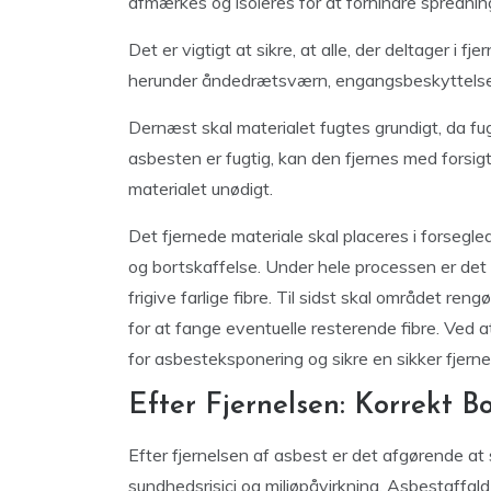
afmærkes og isoleres for at forhindre spredning
Det er vigtigt at sikre, at alle, der deltager i 
herunder åndedrætsværn, engangsbeskyttelse
Dernæst skal materialet fugtes grundigt, da fugt
asbesten er fugtig, kan den fjernes med forsig
materialet unødigt.
Det fjernede materiale skal placeres i forsegl
og bortskaffelse. Under hele processen er det 
frigive farlige fibre. Til sidst skal området r
for at fange eventuelle resterende fibre. Ved a
for asbesteksponering og sikre en sikker fjerne
Efter Fjernelsen: Korrekt B
Efter fjernelsen af asbest er det afgørende at 
sundhedsrisici og miljøpåvirkning. Asbestaffald