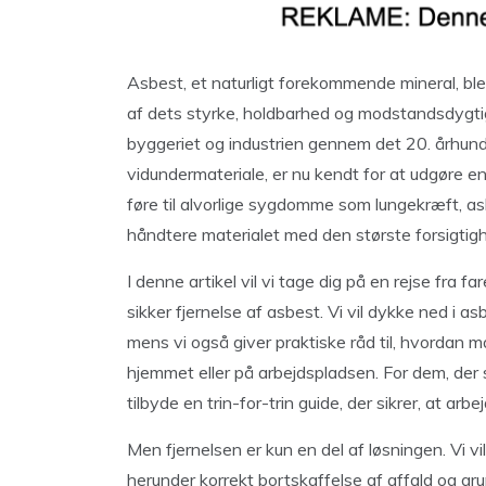
Asbest, et naturligt forekommende mineral, bl
af dets styrke, holdbarhed og modstandsdygti
byggeriet og industrien gennem det 20. århun
vidundermateriale, er nu kendt for at udgøre e
føre til alvorlige sygdomme som lungekræft, a
håndtere materialet med den største forsigtig
I denne artikel vil vi tage dig på en rejse fra f
sikker fjernelse af asbest. Vi vil dykke ned i as
mens vi også giver praktiske råd til, hvordan ma
hjemmet eller på arbejdspladsen. For dem, der s
tilbyde en trin-for-trin guide, der sikrer, at arb
Men fjernelsen er kun en del af løsningen. Vi vi
herunder korrekt bortskaffelse af affald og grun