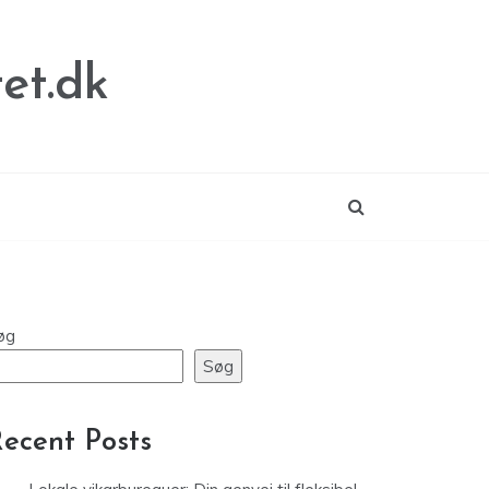
et.dk
øg
Søg
ecent Posts