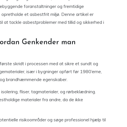
forebyggende foranstaltninger og fremtidige
opretholde et asbestfrit miljø. Denne artikel er
il at tackle asbestproblemer med tillid og sikkerhed i
Hvordan Genkender man
første skridt i processen med at sikre et sundt og
gematerialer, især i bygninger opført før 1980’erne,
ke og brandhæmmende egenskaber.
olering, fliser, tagmaterialer, og rørbeklædning.
stholdige materialer fra andre, da de ikke
entielle risikoområder og søge professionel hjælp til