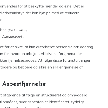
 anvendes for at beskytte hænder og øjne. Det er
ntilationsudstyr, der kan hjælpe med at reducere
et.
 her
.
r
.
t for at sikre, at kun autoriseret personale har adgang.
n for, hvordan arbejdet vil blive udført, herunder
sikker fjernelsesproces. At følge disse foranstaltninger
tagere og beboere og sikre en sikker fjernelse af
r Asbestfjernelse
det afgørende at følge en struktureret og omhyggelig
al området, hvor asbesten er identificeret, tydeligt